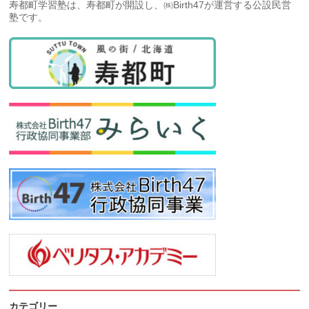
寿都町学習塾は、寿都町が開設し、㈱Birth47が運営する公設民営
塾です。
カテゴリー