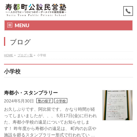
MENU
ブログ
HOME
»
ブログ一覧
»
小学校
小学校
寿都小・スタンプラリー
2024年5月30日
塾の様子
小学校
お久しぶりです、阿比留です。 かなり時間が経
ってしまいましたが、、、 5月17日(金)に行われ
た、寿都小学校の遠足についてお知らせしま
す！ 昨年度から寿都小の遠足は、 町内のお店や
施設を廻るスタンプラリー形式で行われてい …