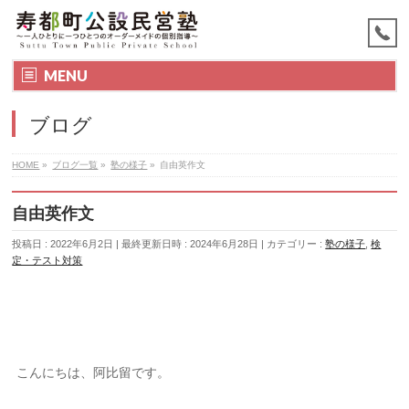
MENU
ブログ
HOME
»
ブログ一覧
»
塾の様子
»
自由英作文
自由英作文
投稿日 : 2022年6月2日
最終更新日時 : 2024年6月28日
カテゴリー :
塾の様子
,
検
定・テスト対策
こんにちは、阿比留です。