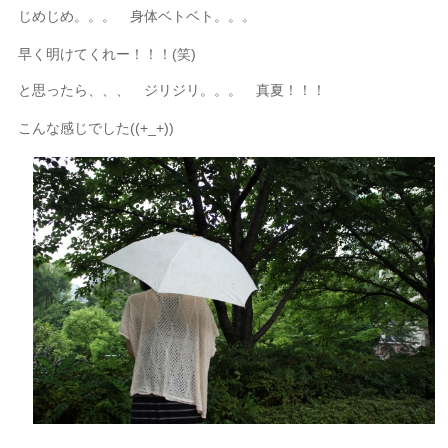
じめじめ。。。 身体ベトベト。。。
早く明けてくれー！！！(笑)
と思ったら、、、 ジリジリ。。。 真夏！！！
こんな感じでした((+_+))