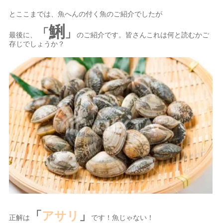
とここまでは、魚へんの付く魚のご紹介でしたが
鯏
「
」
最後に、
のご紹介です。皆さんこれは何と読むかご
存じでしょうか？
「
アサリ
」
正解は
です！魚じゃない！