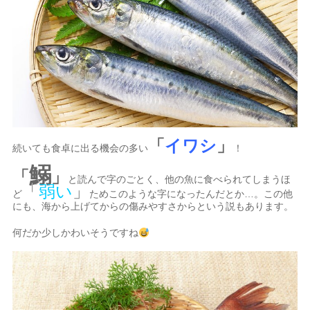
「
イワシ
」
続いても食卓に出る機会の多い
！
鰯
「
」
と読んで字のごとく、他の魚に食べられてしまうほ
「
弱い
」
ど
ためこのような字になったんだとか…。この他
にも、海から上げてからの傷みやすさからという説もあります。
何だか少しかわいそうですね