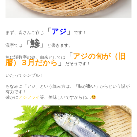
「
アジ
」
まず、皆さんご存じ
です！
鯵
「
」
漢字では
と書きます。
「
アジの旬が（旧
魚に漢数字の参、由来としては
暦）３月だから
」
だそうです！
いたってシンプル！
ちなみに「アジ」という読み方は、
「味が良い」
からという説が
有力です！
確かに
アジフライ
等、美味しいですからね…