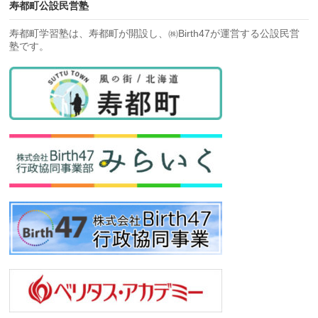
寿都町公設民営塾
寿都町学習塾は、寿都町が開設し、㈱Birth47が運営する公設民営
塾です。