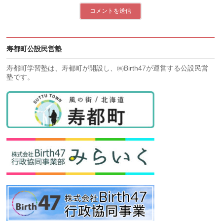
寿都町公設民営塾
寿都町学習塾は、寿都町が開設し、㈱Birth47が運営する公設民営
塾です。