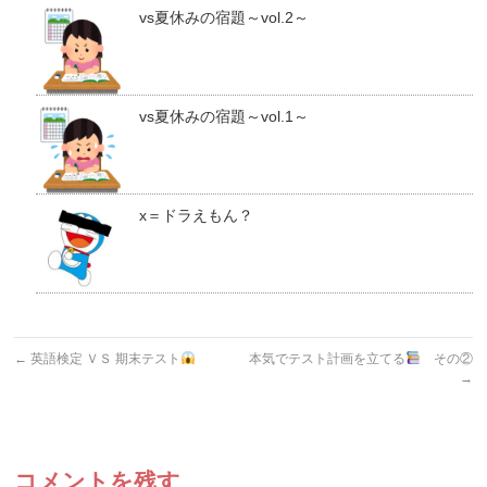
vs夏休みの宿題～vol.2～
vs夏休みの宿題～vol.1～
x＝ドラえもん？
←
英語検定 ＶＳ 期末テスト
本気でテスト計画を立てる
その②
→
コメントを残す