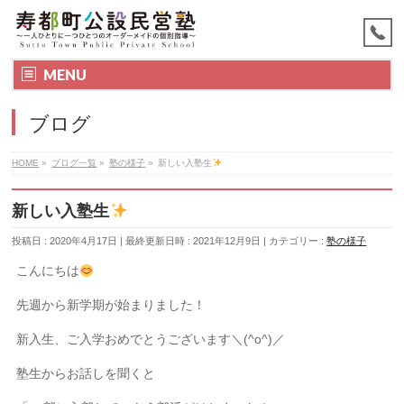
MENU
ブログ
HOME
»
ブログ一覧
»
塾の様子
»
新しい入塾生
新しい入塾生
投稿日 : 2020年4月17日
最終更新日時 : 2021年12月9日
カテゴリー :
塾の様子
こんにちは
先週から新学期が始まりました！
新入生、ご入学おめでとうございます＼(^o^)／
塾生からお話しを聞くと