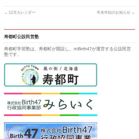
←
12月カレンダー
年末年始のお知らせ
→
寿都町公設民営塾
寿都町学習塾は、寿都町が開設し、㈱Birth47が運営する公設民営
塾です。